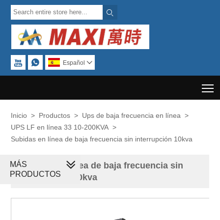



Español

T
Inicio
>
Productos
>
Ups de baja frecuencia en línea
>
UPS LF en línea 33 10-200KVA
>
Subidas en línea de baja frecuencia sin interrupción 10kva
MÁS
Subidas en línea de baja frecuencia sin
PRODUCTOS
interrupción 10kva