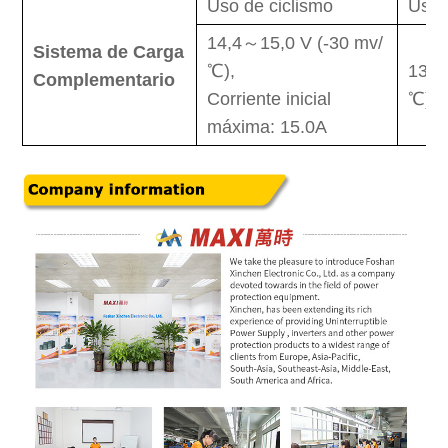
Uso de ciclismo
Uso 
14,4～15,0 V (-30 mv/
Sistema de Carga
℃),
13,6
Complementario
Corriente inicial
℃)
máxima: 15.0A