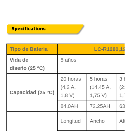
Tipo de Batería
LC-R1280,12V/8
Vida de
5 años
diseño
(2
5
ºC
)
20 horas
5 horas
3 ho
(4,2 A,
(14,45 A,
(21,
Capacidad
(2
5
ºC
)
1,8 V)
1,75 V)
1,75
84.0AH
72.25AH
63.
Longitud
Ancho
Altur