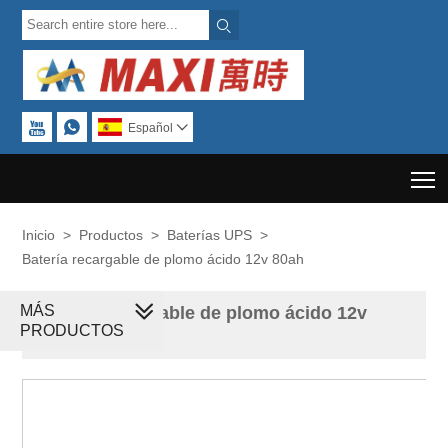



Español

T
Inicio
>
Productos
>
Baterías UPS
>
Batería recargable de plomo ácido 12v 80ah
MÁS
Batería recargable de plomo ácido 12v
PRODUCTOS
80ah