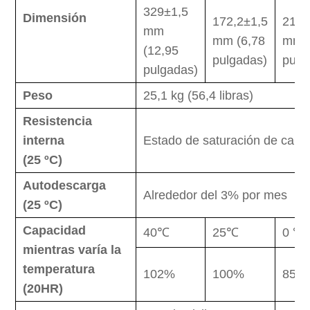
329±1,5
Dimensión
172,2±1,5
217±
mm
mm (6,78
mm (
(12,95
pulgadas)
pulg
pulgadas)
Peso
25,1 kg (56,4 libras)
Resistencia
interna
Estado de saturación de carg
(
25
ºC
)
Autodescarga
Alrededor del 3% por mes
(
25
ºC
)
Capacidad
40℃
25℃
0 ℃
mientras varía la
temperatura
102%
100%
85%
(20HR)