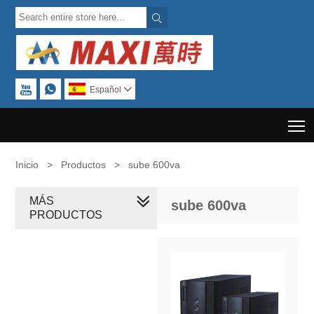



Español

T
Inicio
>
Productos
>
sube 600va
MÁS
sube 600va
PRODUCTOS