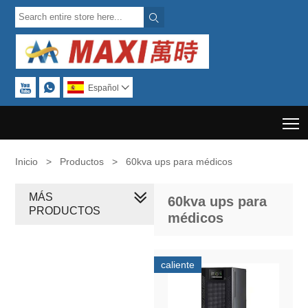



Español

T
Inicio
>
Productos
>
60kva ups para médicos
MÁS
60kva ups para
PRODUCTOS
médicos
caliente